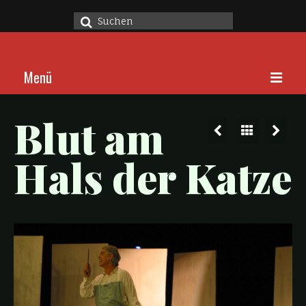
Suche
nach:
Menü
Home
Blut am
Stücke
Hals der Katze
Über
Kalender
Kontakt