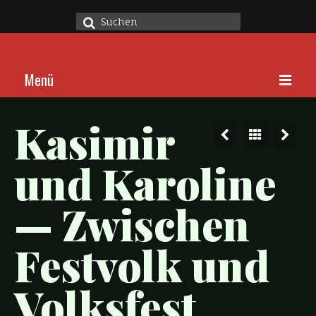
Suche
nach:
Menü
Home
Kasimir
Stücke
und Karoline
Über
— Zwischen
Kalender
Kontakt
Festvolk und
Volksfest