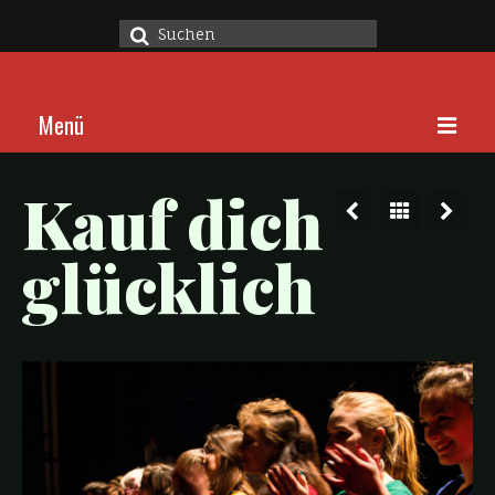
Suche
nach:
Menü
Home
Kauf dich
Stücke
glücklich
Über
Kalender
Kontakt