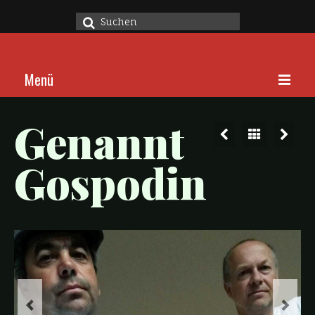
Suche
nach:
Menü
Home
Genannt
Stücke
Gospodin
Über
Kalender
Kontakt