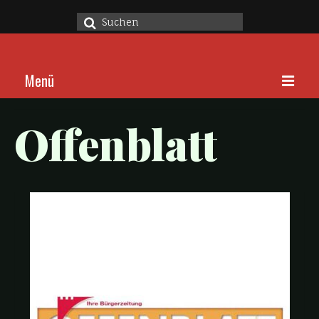
Suche
nach:
Menü
Home
Offenblatt
Stücke
Über
Kalender
Kontakt