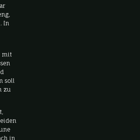
ar
eng,
. In
 mit
isen
nd
m soll
n zu
t,
leiden
gune
ach in