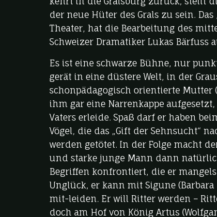
kehrt in die Gralsburg zurück, stellt 
der neue Hüter des Grals zu sein. Das 
Theater, hat die Bearbeitung des mit
Schweizer Dramatiker Lukas Bärfuss au
Es ist eine schwarze Bühne, nur punk
gerät in eine düstere Welt, in der Gr
schonpädagogisch orientierte Mutter (
ihm gar eine Narrenkappe aufgesetzt, d
Vaters erleide. Spaß darf er haben be
Vögel, die das „Gift der Sehnsucht“ 
werden getötet. In der Folge macht d
und starke junge Mann dann natürlich
Begriffen konfrontiert, die er mangels
Unglück, er kann mit Sigune (Barbara 
mit-leiden. Er will Ritter werden – Ritte
doch am Hof von König Artus (Wolfgan