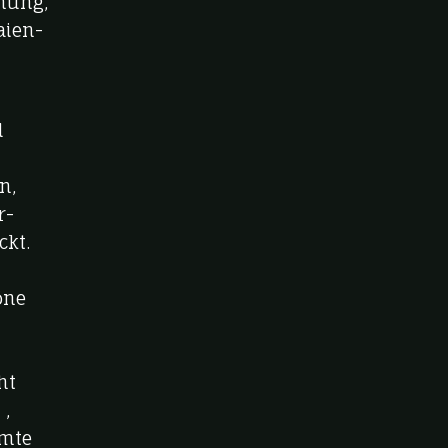
mmung,
aien-
l
n,
r-
ckt.
öne
ht
 ,
hmte