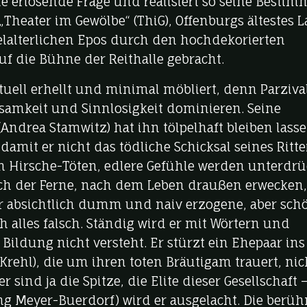
die erlösende Frage und realisiert so seine Besti
„Theater im Gewölbe“ (ThiG), Offenburgs ältestes L
telalterlichen Epos durch den hochdekorierten
f die Bühne der Reithalle gebracht.
tuell erhellt und minimal möbliert, denn Parziva
ausamkeit und Sinnlosigkeit dominieren. Seine
Andrea Stamwitz) hat ihn tölpelhaft bleiben lasse
amit er nicht das tödliche Schicksal seines Ritte
im Hirsche-Töten, edlere Gefühle werden unterdrü
nach der Ferne, nach dem Leben draußen erwecken,
er absichtlich dumm und naiv erzogene, aber sch
 alles falsch. Ständig wird er mit Wörtern und
 Bildung nicht versteht. Er stürzt ein Ehepaar ins
Krehl), die um ihren toten Bräutigam trauert, nic
r sind ja die Spitze, die Elite dieser Gesellschaft –
g Meyer-Buerdorf) wird er ausgelacht. Die berü