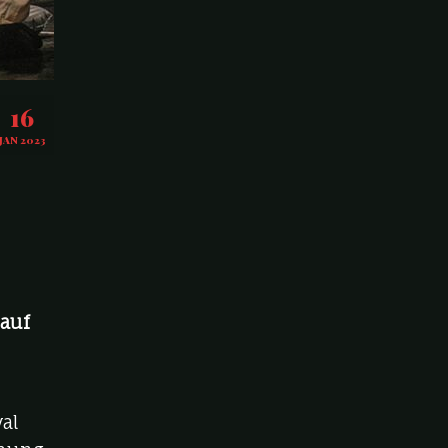
16
JAN 2023
 auf
t
val