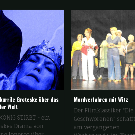
skurrile Groteske über das
Mordverfahren mit Witz
der Welt
Der Filmklassiker "Die
KÖNIG STIRBT - ein
Geschworenen" schafft
eskes Drama von
am vergangenen
ne Ionesco über