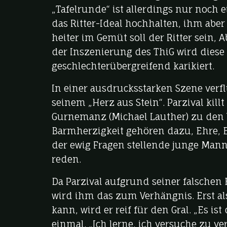
„Tafelrunde“ ist allerdings nur noch 
das Ritter-Ideal hochhalten, ihm aber
heiter im Gemüt soll der Ritter sein, 
der Inszenierung des ThiG wird diese
geschlechterübergreifend karikiert.
In einer ausdrucksstarken Szene verf
seinem „Herz aus Stein“. Parzival kill
Gurnemanz (Michael Lauther) zu den W
Barmherzigkeit gehören dazu, Ehre, Er
der ewig Fragen stellende junge Man
reden.
Da Parzival aufgrund seiner falschen
wird ihm das zum Verhängnis. Erst al
kann, wird er reif für den Gral. „Es i
einmal. „Ich lerne, ich versuche zu ver