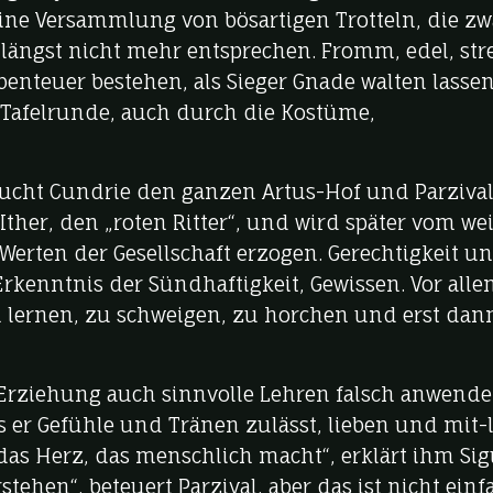
eine Versammlung von bösartigen Trotteln, die zw
 längst nicht mehr entsprechen. Fromm, edel, str
Abenteuer bestehen, als Sieger Gnade walten lassen
 Tafelrunde, auch durch die Kostüme,
lucht Cundrie den ganzen Artus-Hof und Parzival
t Ither, den „roten Ritter“, und wird später vom we
erten der Gesellschaft erzogen. Gerechtigkeit u
kenntnis der Sündhaftigkeit, Gewissen. Vor alle
n lernen, zu schweigen, zu horchen und erst dan
 Erziehung auch sinnvolle Lehren falsch anwende
s er Gefühle und Tränen zulässt, lieben und mit-
st das Herz, das menschlich macht“, erklärt ihm Si
stehen“, beteuert Parzival, aber das ist nicht einf