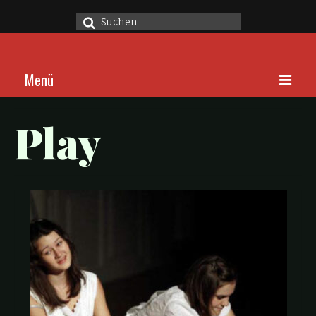
Suche
nach:
Menü
Home
Play
Stücke
Über
Kalender
Kontakt