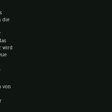
s
n die
r
das
r wird
eue
n
n von
h
r