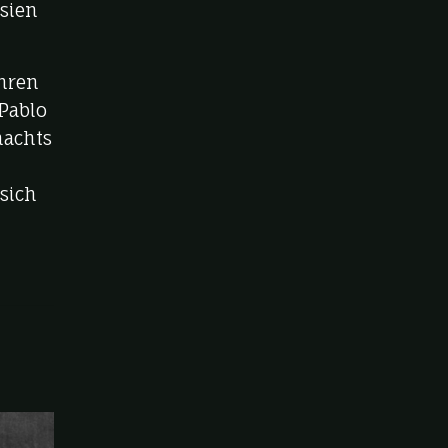
asien
ahren
Pablo
nachts
sich