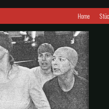
Home
Stü