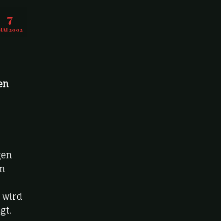
7
MAI 2002
en
gen
im
 wird
gt.