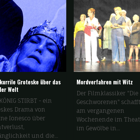
skurrile Groteske über das
Mordverfahren mit Witz
der Welt
Der Filmklassiker "Die
KÖNIG STIRBT - ein
Geschworenen" schafft
eskes Drama von
am vergangenen
ne Ionesco über
Wochenende im Theat
tverlust,
im Gewölbe in...
nglichkeit und die...