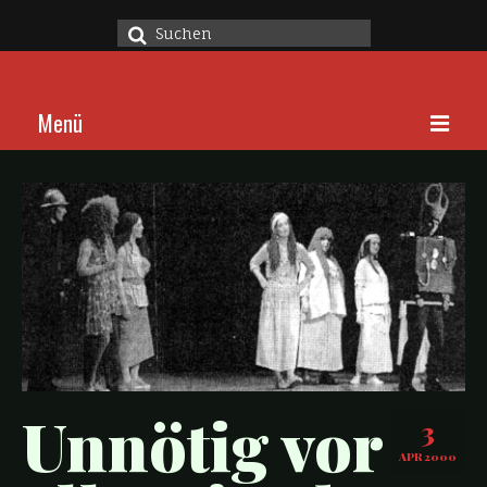
Suche
nach:
Menü
Home
Stücke
Über
Kalender
Kontakt
Unnötig vor
3
APR 2000