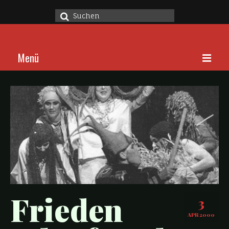
Suche
nach:
Menü
Home
Stücke
Über
Kalender
Kontakt
Frieden
3
APR 2000